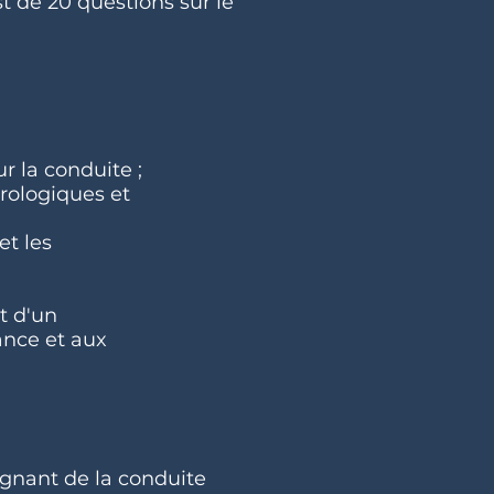
t de 20 questions sur le
r la conduite ;
orologiques et
et les
t d'un
ance et aux
ignant de la conduite