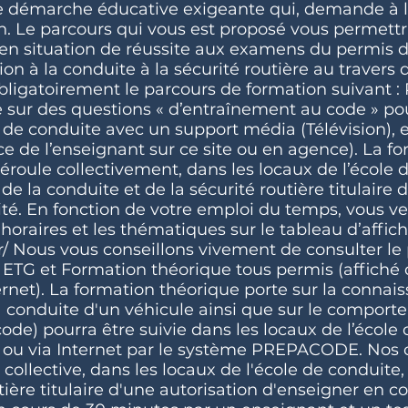
 démarche éducative exigeante qui, demande à l'
ion. Le parcours qui vous est proposé vous permett
n situation de réussite aux examens du permis d
n à la conduite à la sécurité routière au travers d
bligatoirement le parcours de formation suivant :
 sur des questions « d’entraînement au code » pou
le de conduite avec un support média (Télévision), 
ce de l’enseignant sur ce site ou en agence). La f
roule collectivement, dans les locaux de l’école d
 la conduite et de la sécurité routière titulaire 
ité. En fonction de votre emploi du temps, vous v
s horaires et les thématiques sur le tableau d’affic
fr/ Nous vous conseillons vivement de consulter 
 ETG et Formation théorique tous permis (affiché
ternet). La formation théorique porte sur la conna
la conduite d'un véhicule ainsi que sur le compor
de) pourra être suivie dans les locaux de l’école
 ou via Internet par le système PREPACODE. Nos c
collective, dans les locaux de l'école de conduite
ière titulaire d'une autorisation d'enseigner en cou